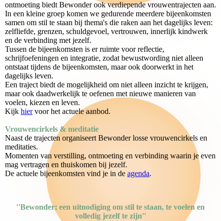
ontmoeting biedt Bewonder ook verdiepende vrouwentrajecten aan.
In een kleine groep komen we gedurende meerdere bijeenkomsten
samen om stil te staan bij thema's die raken aan het dagelijks leven:
zelfliefde, grenzen, schuldgevoel, vertrouwen, innerlijk kindwerk
en de verbinding met jezelf.
Tussen de bijeenkomsten is er ruimte voor reflectie,
schrijfoefeningen en integratie, zodat bewustwording niet alleen
ontstaat tijdens de bijeenkomsten, maar ook doorwerkt in het
dagelijks leven.
Een traject biedt de mogelijkheid om niet alleen inzicht te krijgen,
maar ook daadwerkelijk te oefenen met nieuwe manieren van
voelen, kiezen en leven.
Kijk
hier
voor het actuele aanbod.
Vrouwencirkels & meditatie
Naast de trajecten organiseert Bewonder losse vrouwencirkels en
meditaties.
Momenten van verstilling, ontmoeting en verbinding waarin je even
mag vertragen en thuiskomen bij jezelf.
De actuele bijeenkomsten vind je in de
agenda
.
''Bewonder; een uitnodiging om stil te staan, te voelen en
volledig jezelf te zijn''