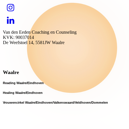
Van den Eeden Coaching en Counseling
KVK: 90037014
De Weefstoel 14, 5581JW Waalre
Waalre
Reading Waalre/Eindhoven
Healing Waalre/Eindhoven
Vrouwencirkel Waalre/Eindhoven/Valkenswaard/Veldhoven/Dommelen