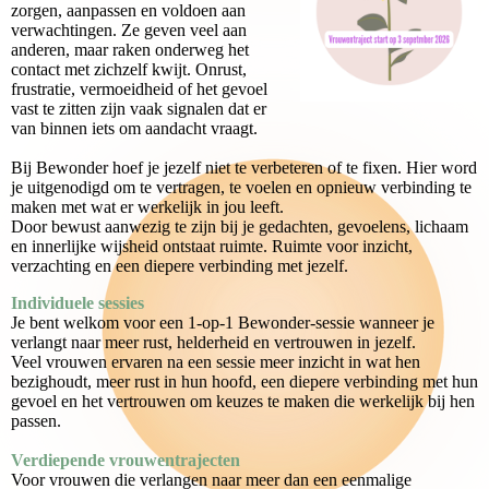
zorgen, aanpassen en voldoen aan
verwachtingen. Ze geven veel aan
anderen, maar raken onderweg het
contact met zichzelf kwijt. Onrust,
frustratie, vermoeidheid of het gevoel
vast te zitten zijn vaak signalen dat er
van binnen iets om aandacht vraagt.
Bij Bewonder hoef je jezelf niet te verbeteren of te fixen. Hier word
je uitgenodigd om te vertragen, te voelen en opnieuw verbinding te
maken met wat er werkelijk in jou leeft.
Door bewust aanwezig te zijn bij je gedachten, gevoelens, lichaam
en innerlijke wijsheid ontstaat ruimte. Ruimte voor inzicht,
verzachting en een diepere verbinding met jezelf.
Individuele sessies
Je bent welkom voor een 1-op-1 Bewonder-sessie wanneer je
verlangt naar meer rust, helderheid en vertrouwen in jezelf.
Veel vrouwen ervaren na een sessie meer inzicht in wat hen
bezighoudt, meer rust in hun hoofd, een diepere verbinding met hun
gevoel en het vertrouwen om keuzes te maken die werkelijk bij hen
passen.
Verdiepende vrouwentrajecten
Voor vrouwen die verlangen naar meer dan een eenmalige